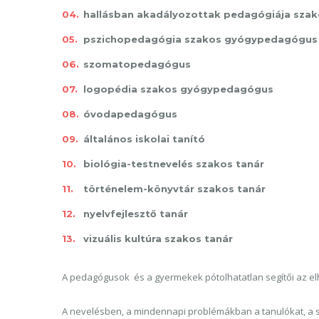
hallásban akadályozottak pedagógiája sz
pszichopedagógia szakos gyógypedagógus
szomatopedagógus
logopédia szakos gyógypedagógus
óvodapedagógus
általános iskolai tanító
biológia-testnevelés szakos tanár
történelem-könyvtár szakos tanár
nyelvfejlesztő tanár
vizuális kultúra szakos tanár
A pedagógusok és a gyermekek pótolhatatlan segítői az el
A nevelésben, a mindennapi problémákban a tanulókat, a szül