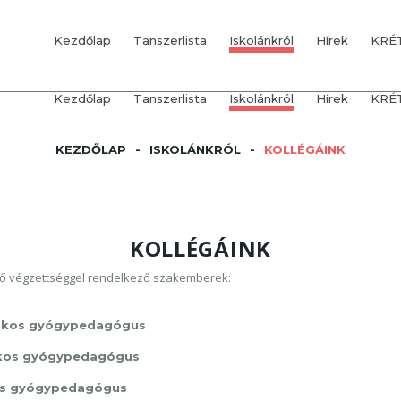
Kezdőlap
Tanszerlista
Iskolánkról
Hírek
KRÉ
Kezdőlap
Tanszerlista
Iskolánkról
Hírek
KRÉ
1 OSZTÁLY
KOLLÉGÁINK
2-3 OSZTÁLY
CSENGETÉSI REND
KEZDŐLAP
ISKOLÁNKRÓL
KOLLÉGÁINK
4 OSZTÁLY
1 OSZTÁLY
KOLLÉGÁINK
5. OSZTÁLY
2-3 OSZTÁLY
CSENGETÉSI REND
7-8 OSZTÁLY
4 OSZTÁLY
KOLLÉGÁINK
NAPRAFORGÓ ALSÓ ÉVFOLYAM
5. OSZTÁLY
ező végzettséggel rendelkező szakemberek:
7-8 OSZTÁLY
NAPRAFORGÓ ALSÓ ÉVFOLYAM
zakos gyógypedagógus
akos gyógypedagógus
os gyógypedagógus