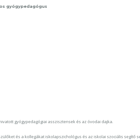
akos gyógypedagógus
hivatott gyógypedagógiai asszisztensek és az óvodai dajka.
őket és a kollegákat iskolapszichológus és az iskolai szociális segítő seg