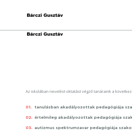
Az iskolában nevelést-oktatást végző tanáraink a követk
tanulásban akadályozottak pedagógiája s
értelmileg akadályozottak pedagógiája sz
autizmus spektrumzavar pedagógiája szak